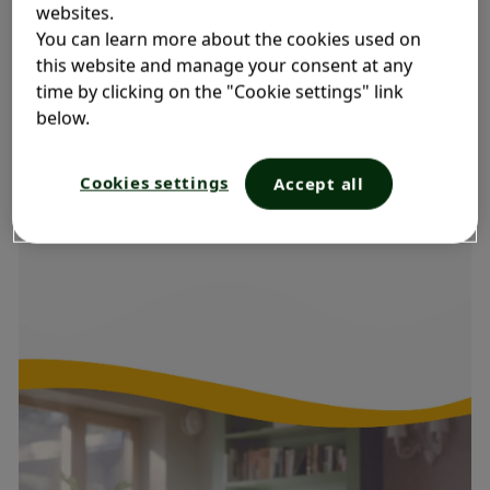
websites.
Podwójna dawka leku, na silne
You can learn more about the cookies used on
skurczowe bóle brzucha
this website and manage your consent at any
time by clicking on the "Cookie settings" link
Sprawdź
below.
Cookies settings
Accept all