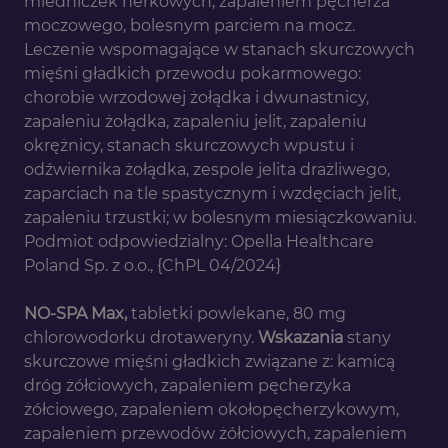
miedniczek nerkowych, zapaleniem pęcherza
moczowego, bolesnym parciem na mocz.
Leczenie wspomagające w stanach skurczowych
mięśni gładkich przewodu pokarmowego:
chorobie wrzodowej żołądka i dwunastnicy,
zapaleniu żołądka, zapaleniu jelit, zapaleniu
okrężnicy, stanach skurczowych wpustu i
odźwiernika żołądka, zespole jelita drażliwego,
zaparciach na tle spastycznym i wzdęciach jelit,
zapaleniu trzustki; w bolesnym miesiączkowaniu.
Podmiot odpowiedzialny: Opella Healthcare
Poland Sp. z o.o., {ChPL 04/2024}
NO-SPA Max,
tabletki powlekane, 80 mg
chlorowodorku drotaweryny.
Wskazania
stany
skurczowe mięśni gładkich związane z: kamicą
dróg żółciowych, zapaleniem pęcherzyka
żółciowego, zapaleniem okołopęcherzykowym,
zapaleniem przewodów żółciowych, zapaleniem