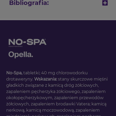
Bibliografia:
ChPL NO-SPA MAX, 04.2024: Drotaweryna
jest szybko i całkowicie wchłaniana
zarówno po podaniu doustnym, jak i
pozajelitowym.; Eder P. at el. Samodzielne
leczenie drotaweryną u pacjentów z
powszechnymi dolegliwościami ze strony
jamy brzusznej oraz skuteczność leczenia
z perspektywy pacjentów i lekarzy
podstawowej opieki zdrowotnej –
obserwacyjne, retrospektywne badanie
No-Spa,
tabletki; 40 mg chlorowodorku
przekrojowe z wykorzystaniem danych z
drotaweryny.
Wskazania:
stany skurczowe mięśni
praktyki rzeczywistej. Terapia 2022 nr
gładkich związane z kamicą dróg żółciowych,
11(418)
zapaleniem pęcherzyka żółciowego, zapaleniem
okołopęcherzykowym, zapaleniem przewodów
żółciowych, zapaleniem brodawki Vatera; kamicą
nerkową, kamicą moczowodową, zapaleniem