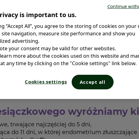
uacyjny można
Continue with
dpowiednie
rivacy is important to us.
 eliminują główną
ing “Accept All”, you agree to the storing of cookies on your 
szyć się
 site navigation, measure site performance and show you
adzić sobie z
ized advertising.
 najlepiej? O tym
ote your consent may be valid for other websites.
 learn more about the cookies used on this website and m
at any time by clicking on the "Cookie settings" link below.
Cookies settings
Accept all
o a ból
esiączkowego wyróżniamy kil
e, trwające najczęściej do 5 dni,
ająca do 11 dni, w której endometrium złuszczają