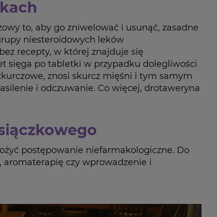
zkach
zowy to, aby go zniwelować i usunąć, zasadne
grupy niesteroidowych leków
z recepty, w której znajduje się
 sięga po tabletki w przypadku dolegliwości
zkurczowe, znosi skurcz mięśni i tym samym
asilenie i odczuwanie. Co więcej, drotaweryna
esiączkowego
rożyć postępowanie niefarmakologiczne. Do
ch, aromaterapię czy wprowadzenie i