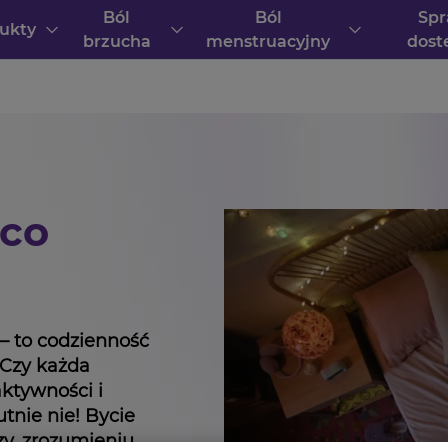
Ból
Ból
Sp
ukty
brzucha
menstruacyjny
dost
 co
– to codzienność
 Czy każda
ktywności i
nie nie! Bycie
zy, zrozumieniu