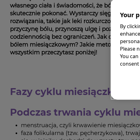
własnego ciała i świadomości, że ból menstr
skutecznie pokonać. Wystarczy sięgnąć po o
Your p
rozwiązania, takie jak leki rozkurczowe, które
By click
przyczynę bólu, przynoszą ulgę i pozwalają cie
enhance
codziennością bez ograniczeń. Jak dokładnie r
personal
bólem miesiączkowym? Jakie metody działają
Please n
wszystkim przeczytasz poniżej!
You can
consent 
Fazy cyklu miesiączkoweg
Podczas trwania cyklu mi
menstruacja, czyli krwawienie miesiączkow
faza folikularna (tzw. pęcherzykowa), trw