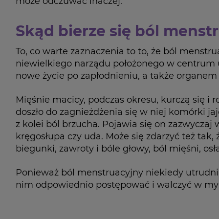
może odczuwać inaczej.
Skąd bierze się ból menst
To, co warte zaznaczenia to to, że ból menst
niewielkiego narządu położonego w centrum uk
nowe życie po zapłodnieniu, a także organe
Mięśnie macicy, podczas okresu, kurczą się i r
doszło do zagnieżdżenia się w niej komórki j
z kolei ból brzucha. Pojawia się on zazwyczaj
kręgosłupa czy uda. Może się zdarzyć też tak,
biegunki, zawroty i bóle głowy, ból mięśni, os
Ponieważ ból menstruacyjny niekiedy utrudnia
nim odpowiednio postępować i walczyć w myśl 