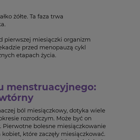
ałko żółte. Ta faza trwa
ka.
od pierwszej miesiączki organizm
 dekadzie przed menopauzą cykl
óżnych etapach życia.
u menstruacyjnego:
 wtórny
naczej ból miesiączkowy, dotyka wiele
 okresie rozrodczym. Może być on
y. Pierwotne bolesne miesiączkowanie
kobiet, które zaczęły miesiączkować.