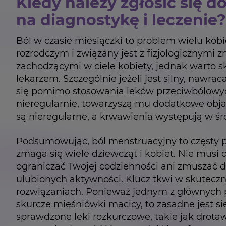
Kiedy należy zgłosić się d
na diagnostykę i leczenie?
Ból w czasie miesiączki to problem wielu kob
rozrodczym i związany jest z fizjologicznymi
zachodzącymi w ciele kobiety, jednak warto s
lekarzem. Szczególnie jeżeli jest silny, nawraca
się pomimo stosowania leków przeciwbólowyc
nieregularnie, towarzyszą mu dodatkowe obja
są nieregularne, a krwawienia występują w śr
Podsumowując, ból menstruacyjny to częsty 
zmaga się wiele dziewcząt i kobiet. Nie musi 
ograniczać Twojej codzienności ani zmuszać d
ulubionych aktywności. Klucz tkwi w skutecz
rozwiązaniach. Ponieważ jednym z głównych
skurcze mięśniówki macicy, to zasadne jest si
sprawdzone leki rozkurczowe, takie jak drota