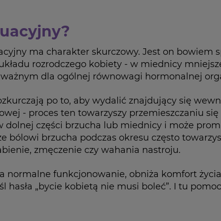
ruacyjny?
ruacyjny ma charakter skurczowy. Jest on bowiem
ładu rozrodczego kobiety - w miednicy mniejszej.
m ważnym dla ogólnej równowagi hormonalnej or
ozkurczają po to, aby wydalić znajdujący się wewn
ajowej - proces ten towarzyszy przemieszczaniu si
 w dolnej części brzucha lub miednicy i może prom
 że bólowi brzucha podczas okresu często towarzys
łabienie, zmęczenie czy wahania nastroju.
 normalne funkcjonowanie, obniża komfort życia 
hasła „bycie kobietą nie musi boleć”. I tu pomo