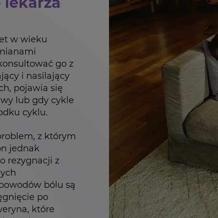
o lekarza
iet w wieku
 zmianami
konsultować go z
jący i nasilający
h, pojawia się
wy lub gdy cykle
odku cyklu.
problem, z którym
on jednak
o rezygnacji z
nych
 powodów bólu są
ęgnięcie po
weryna, które