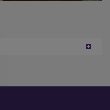
l 2020; 136 (5): 1047-1058.
t/ginekologia/choroby/263497,bolesne-
/www.mp.pl/bol/ekspert/208915,postepowanie-
ia Praktyczna 2020, 5, 1, 20–25
ni gładkich związane z: kamicą dróg