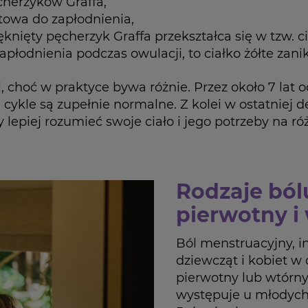
ęcherzyków Graffa,
towa do zapłodnienia,
knięty pęcherzyk Graffa przekształca się w tzw. ci
zapłodnienia podczas owulacji, to ciałko żółte zani
, choć w praktyce bywa różnie. Przez około 7 lat 
e cykle są zupełnie normalne. Z kolei w ostatniej
y lepiej rozumieć swoje ciało i jego potrzeby na r
Rodzaje ból
pierwotny i
Ból menstruacyjny, i
dziewcząt i kobiet w
pierwotny lub wtórn
występuje u młodych 