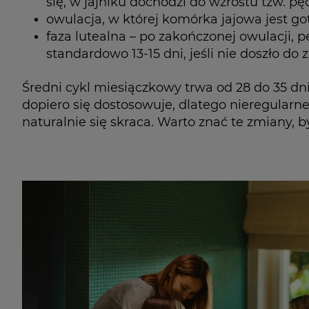
się, w jajniku dochodzi do wzrostu tzw. p
owulacja, w której komórka jajowa jest go
faza lutealna – po zakończonej owulacji, pę
standardowo 13-15 dni, jeśli nie doszło do 
Średni cykl miesiączkowy trwa od 28 do 35 dni
dopiero się dostosowuje, dlatego nieregularn
naturalnie się skraca. Warto znać te zmiany, b