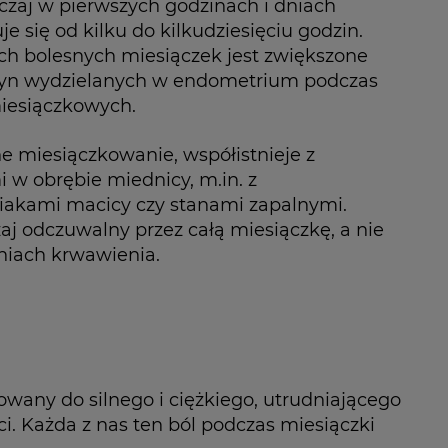
czaj w pierwszych godzinach i dniach
je się od kilku do kilkudziesięciu godzin.
 bolesnych miesiączek jest zwiększone
dyn wydzielanych w endometrium podczas
miesiączkowych.
ne miesiączkowanie, współistnieje z
 w obrębie miednicy, m.in. z
iakami macicy czy stanami zapalnymi.
aj odczuwalny przez całą miesiączkę, a nie
niach krwawienia.
owany do silnego i ciężkiego, utrudniającego
. Każda z nas ten ból podczas miesiączki