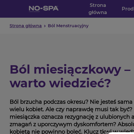
Strona
Prod
główna
Strona główna
Ból Menstruacyjny
Ból miesiączkowy –
warto wiedzieć?
Ból brzucha podczas okresu? Nie jesteś sama 
wielu kobiet. Ale czy naprawdę musi tak być?
miesiączka oznacza rezygnację z ulubionych a
zmagań z uporczywym dyskomfortem? Absolut
kobietą nie powinno boleć. Klucz tkwi w wied