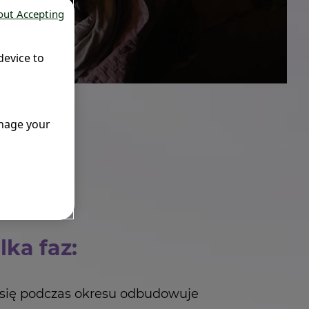
out Accepting
device to
anage your
ka faz:
ce się podczas okresu odbudowuje