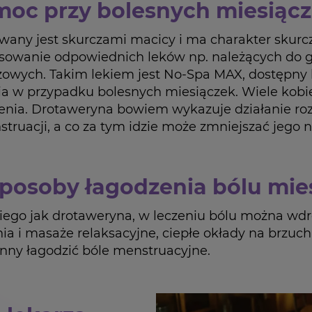
moc przy bolesnych miesiąc
wany jest skurczami macicy i ma charakter skurc
tosowanie odpowiednich leków np. należących do 
wych. Takim lekiem jest No-Spa MAX, dostępny be
a w przypadku bolesnych miesiączek. Wiele kobiet
enia. Drotaweryna bowiem wykazuje działanie ro
truacji, a co za tym idzie może zmniejszać jego n
posoby łagodzenia bólu mi
iego jak drotaweryna, w leczeniu bólu można wd
nia i masaże relaksacyjne, ciepłe okłady na brzu
inny łagodzić bóle menstruacyjne.