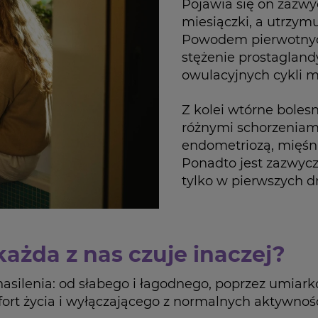
Pojawia się on zazwy
miesiączki, a utrzymu
Powodem pierwotnych
stężenie prostaglan
owulacyjnych cykli 
Z kolei wtórne boles
różnymi schorzeniami
endometriozą, mięśn
Ponadto jest zazwycz
tylko w pierwszych d
każda z nas czuje inaczej?
asilenia: od słabego i łagodnego, poprzez umiark
rt życia i wyłączającego z normalnych aktywności