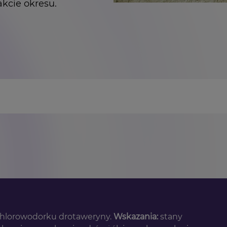
akcie okresu.
Primary Dysmenorrhea: Diagnosis and Therapy, Obstet Gyneco
hea, Am Fam Physician 2021; 104 (2): 164-170.
, medycyna praktyczna, mp.pl
https://www.mp.pl/pacjen
4
miesiączkowaniu, medycyna praktyczna, mp.pl
https:/
cia: 10.10.2024
lem kliniczny i terapeutyczny, Ginekologia i Perinatolog
chlorowodorku drotaweryny.
Wskazania:
stany
owodorku drotaweryny. Wskazania stany skurczowe mięś