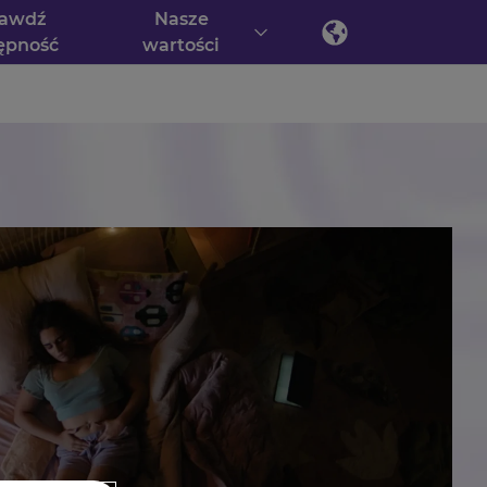
rawdź
Nasze
ępność
wartości