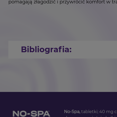
pomagają złagodzić i przywrócić komfort w tr
Bibliografia:
Ferries-Rowe E., Corey E., Archer J. S., 
McKenna K. A., Fogleman C. D., Dysmenorr
Stefanowicz E. Bolesne miesiączkowanie
miesiaczkowanie
, data wejścia: 10.10.202
Sękowska A., Postępowanie w bolesnym 
w-bolesnym-miesiaczkowaniu
, data wejś
Karowicz-Bylińska A., Dysmenorrhea — prob
No-Spa,
tabletki; 40 mg 
NO-SPA Max, tabletki powlekane, 80 mg chlor